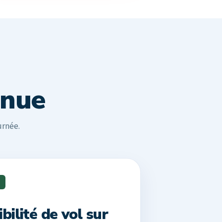
enue
urnée.
S
bilité de vol sur