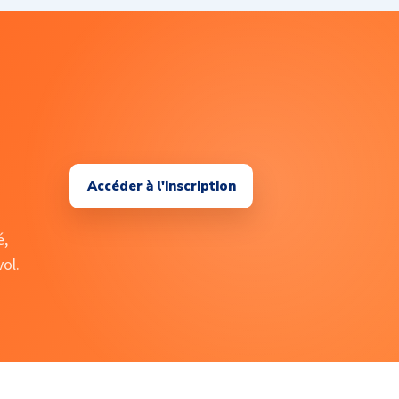
Accéder à l'inscription
é,
vol.