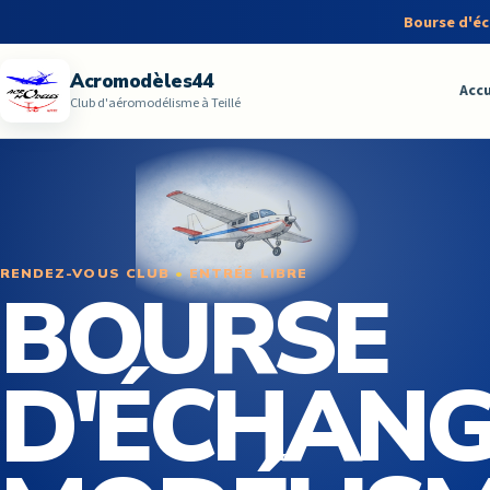
Bourse d'é
Acromodèles44
Accu
Club d'aéromodélisme à Teillé
RENDEZ-VOUS CLUB
•
ENTRÉE LIBRE
BOURSE
D'ÉCHANG