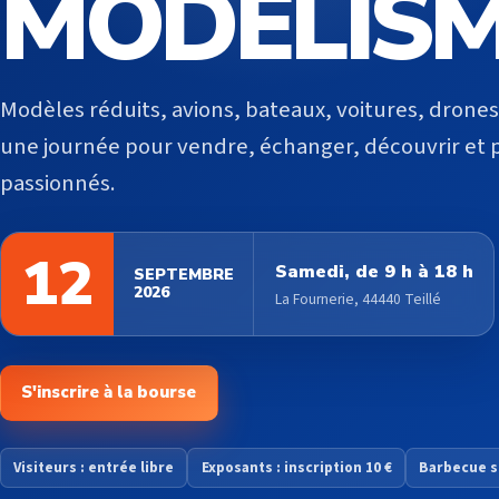
MODÉLIS
Modèles réduits, avions, bateaux, voitures, drones 
une journée pour vendre, échanger, découvrir et 
passionnés.
12
Samedi, de 9 h à 18 h
SEPTEMBRE
2026
La Fournerie, 44440 Teillé
S'inscrire à la bourse
Visiteurs : entrée libre
Exposants : inscription 10 €
Barbecue s