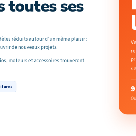
 toutes ses
les réduits autour d'un même plaisir :
Ve
ouvrir de nouveaux projets.
re
pr
dios, moteurs et accessoires trouveront
au
itures
9
Ou