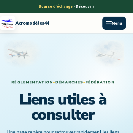
Bourse d'échange
Menu
Acromodèles44
RÉGLEMENTATION
•
DÉMARCHES
•
FÉDÉRATION
Liens utiles à
consulter
Une page repère pour retrouver rapidement les liens