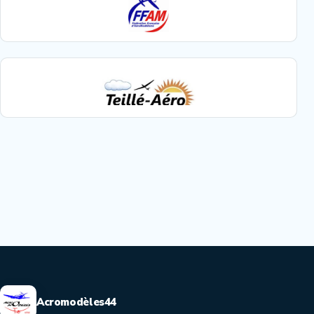
Acromodèles44