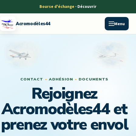
Bourse d'échange
Menu
Acromodèles44
CONTACT
•
ADHÉSION
•
DOCUMENTS
Rejoignez
Acromodèles44 et
prenez votre envol