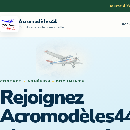
Bourse d'é
Acromodèles44
Accu
Club d'aéromodélisme à Teillé
CONTACT
•
ADHÉSION
•
DOCUMENTS
Rejoignez
Acromodèles4