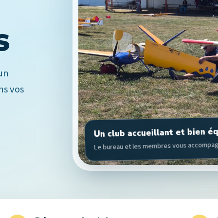
s
 un
ns vos
Un club accueillant et bien é
Le bureau et les membres vous accompag