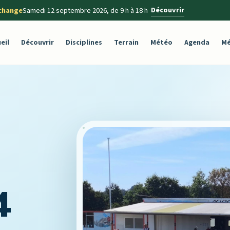
Découvrir
change
Samedi 12 septembre 2026, de 9 h à 18 h
eil
Découvrir
Disciplines
Terrain
Météo
Agenda
Mé
4