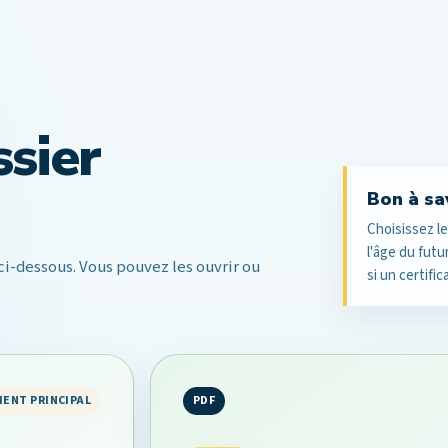
ssier
Bon à sa
Choisissez l
l'âge du fut
i-dessous. Vous pouvez les ouvrir ou
si un certifi
ENT PRINCIPAL
PDF