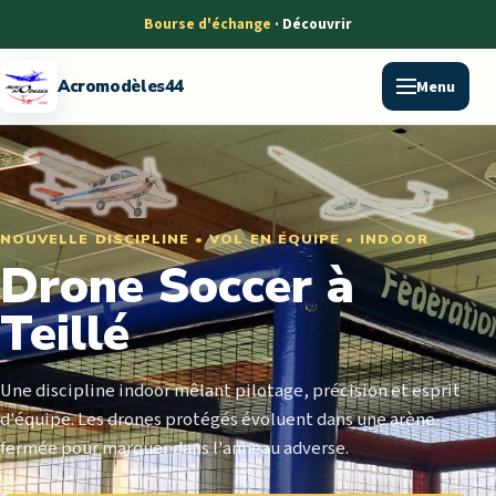
Bourse d'échange
Menu
Acromodèles44
NOUVELLE DISCIPLINE
•
VOL EN ÉQUIPE
•
INDOOR
Drone Soccer à
Teillé
Une discipline indoor mêlant pilotage, précision et esprit
d'équipe. Les drones protégés évoluent dans une arène
fermée pour marquer dans l'anneau adverse.