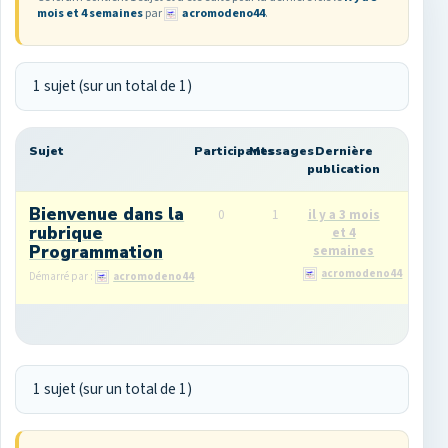
mois et 4 semaines
par
acromodeno44
.
1 sujet (sur un total de 1)
Sujet
Participants
Messages
Dernière
publication
Bienvenue dans la
0
1
il y a 3 mois
rubrique
et 4
Programmation
semaines
acromodeno44
Démarré par :
acromodeno44
1 sujet (sur un total de 1)