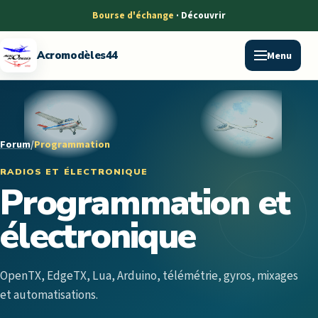
Bourse d'échange
Menu
Acromodèles44
Forum
/
Programmation
RADIOS ET ÉLECTRONIQUE
Programmation et
électronique
OpenTX, EdgeTX, Lua, Arduino, télémétrie, gyros, mixages
et automatisations.