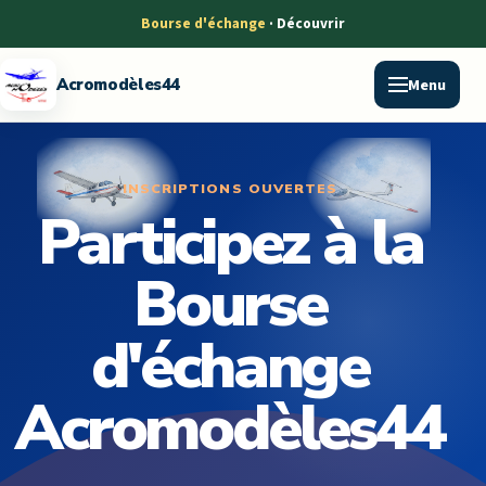
Bourse d'échange
Menu
Acromodèles44
INSCRIPTIONS OUVERTES
Participez à la
Bourse
d'échange
Acromodèles44